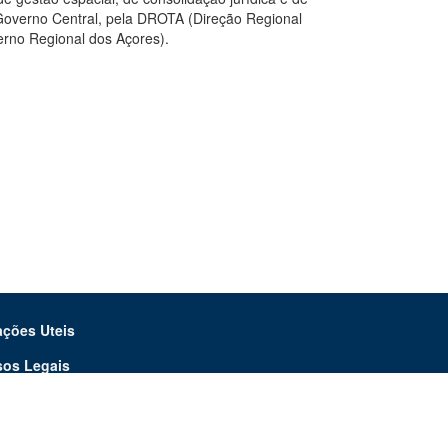
 Governo Central, pela DROTA (Direção Regional
rno Regional dos Açores).
ações Uteis
sos Legais
teção de Dados