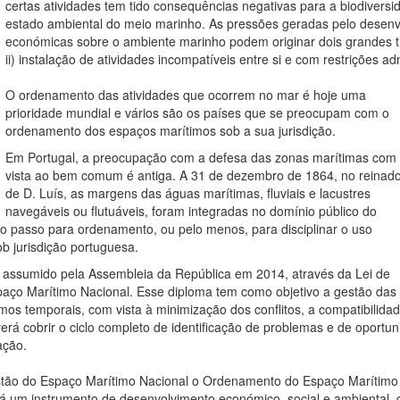
certas atividades tem tido consequências negativas para a biodiver
estado ambiental do meio marinho. As pressões geradas pelo desen
económicas sobre o ambiente marinho podem originar dois grandes tip
ii) instalação de atividades incompatíveis entre si e com restrições adm
O ordenamento das atividades que ocorrem no mar é hoje uma
prioridade mundial e vários são os países que se preocupam com o
ordenamento dos espaços marítimos sob a sua jurisdição.
Em Portugal, a preocupação com a defesa das zonas marítimas com
vista ao bem comum é antiga. A 31 de dezembro de 1864, no reinad
de D. Luís, as margens das águas marítimas, fluviais e lacustres
navegáveis ou flutuáveis, foram integradas no domínio público do
o passo para ordenamento, ou pelo menos, para disciplinar o uso
b jurisdição portuguesa.
assumido pela Assembleia da República em 2014, através da Lei de
aço Marítimo Nacional. Esse diploma tem como objetivo a gestão da
s temporais, com vista à minimização dos conflitos, a compatibilidade 
erá cobrir o ciclo completo de identificação de problemas e de oportu
ação.
ão do Espaço Marítimo Nacional o Ordenamento do Espaço Marítimo Na
á um instrumento de desenvolvimento económico, social e ambiental, d