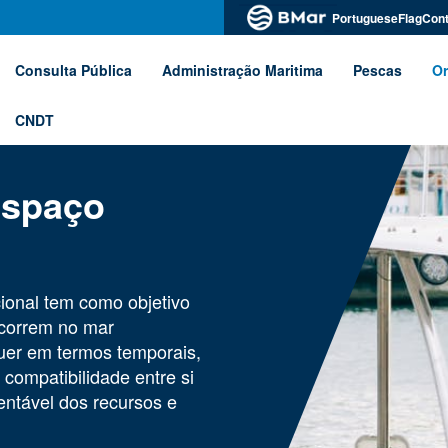
PortugueseFlagCont
Consulta Pública
Administração Maritima
Pescas
Or
CNDT
Espaço
onal tem como objetivo
ocorrem no mar
uer em termos temporais,
 compatibilidade entre si
tentável dos recursos e