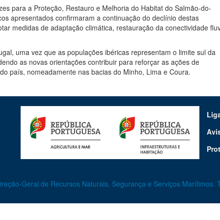
izes para a Proteção, Restauro e Melhoria do Habitat do Salmão-do-
icos apresentados confirmaram a continuação do declínio destas
ar medidas de adaptação climática, restauração da conectividade fluv
gal, uma vez que as populações ibéricas representam o limite sul da
dendo as novas orientações contribuir para reforçar as ações de
 do país, nomeadamente nas bacias do Minho, Lima e Coura.
Lig
Avi
Pro
eção-Geral de Recursos Naturais, Segurança e Serviços Marítimos. T