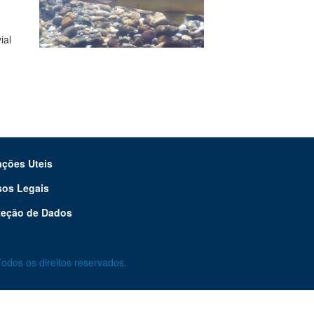
ial
ações Uteis
sos Legais
teção de Dados
odos os direitos reservados.