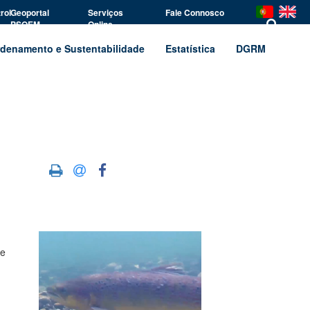
rol
Geoportal
Serviços
Fale Connosco
PSOEM
Online
denamento e Sustentabilidade
Estatística
DGRM
ue