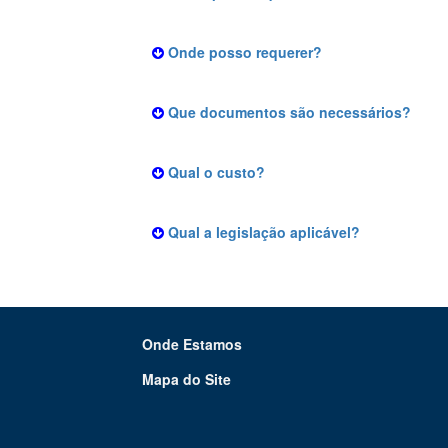
Onde posso requerer?
Que documentos são necessários?
Qual o custo?
Qual a legislação aplicável?
Onde Estamos
Mapa do Site