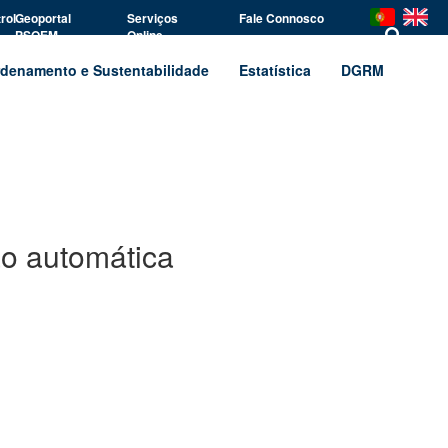
rol
Geoportal
Serviços
Fale Connosco
PSOEM
Online
denamento e Sustentabilidade
Estatística
DGRM
ão automática