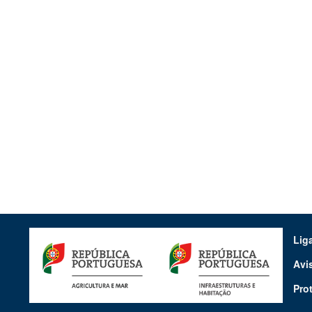
Lig
Avi
Pro