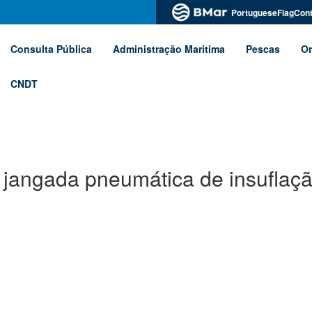
PortugueseFlagCont
Consulta Pública
Administração Maritima
Pescas
Or
CNDT
e jangada pneumática de insuflaç