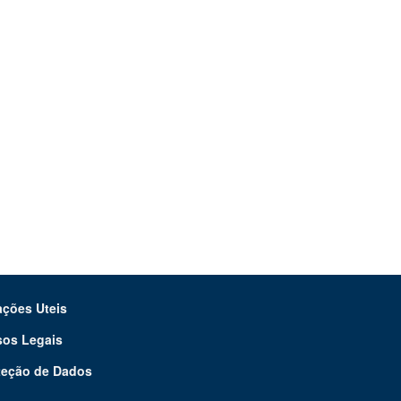
ações Uteis
sos Legais
teção de Dados