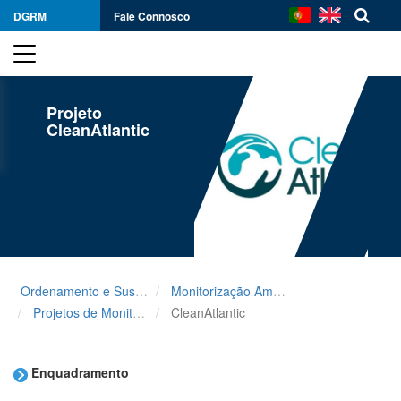
DGRM
Fale Connosco
Projeto
CleanAtlantic
Ordenamento e Sustentabilidade
Monitorização Ambiental
Projetos de Monitorização e de Medidas para o Mar Português
CleanAtlantic
Enquadramento