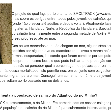
O projeto do qual faço parte chama-se SMOLTRACK (www.smolt
mais sobre os perigos enfrentados pelos juvenis de salmão, q
(onde irão crescer até adultos e depois voltar). Atualmente fa
Inglaterra, Irlanda do Norte, a República da Irlanda e a Suéci
do salmão (normalmente entre a segunda metade de Abril e M
o seu progresso até ao mar.
Dos peixes marcados que não chegam ao mar, alguns simplesm
comidos por alguma ave ou mamífero (que levou a marca acús
formas inesperadas, indicando que foram comidos por um peixe
sempre no mesmo local, o que pode indicar tanto predação com
nos não só perceber qual a percentagem de peixes que realme
e trás dessa mortalidade. Isto permite-nos, em conjunto com os gestor
nquanto migram para o mar. Conseguir um aumento no número de juven
 que voltam ao rio passado um ou dois anos.
nfrenta a população de salmão do Atlântico do rio Minho?
 é, precisamente, o rio Minho. Em parceria com os nossos colegas g
A população de salmão do rio Minho é particularmente interessante, po