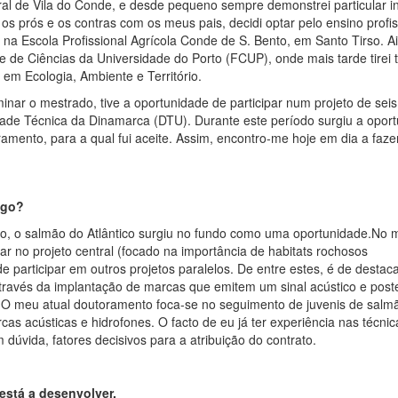
al de Vila do Conde, e desde pequeno sempre demonstrei particular i
os prós e os contras com os meus pais, decidi optar pelo ensino profis
na Escola Profissional Agrícola Conde de S. Bento, em Santo Tirso. 
 de Ciências da Universidade do Porto (FCUP), onde mais tarde tirei
em Ecologia, Ambiente e Território.
inar o mestrado, tive a oportunidade de participar num projeto de s
dade Técnica da Dinamarca (DTU). Durante este período surgiu a opor
amento, para a qual fui aceite. Assim, encontro-me hoje em dia a faz
ugo?
o, o salmão do Atlântico surgiu no fundo como uma oportunidade.No 
ar no projeto central (focado na importância de habitats rochosos
e participar em outros projetos paralelos. De entre estes, é de destaca
través da implantação de marcas que emitem um sinal acústico e poste
.O meu atual doutoramento foca-se no seguimento de juvenis de salm
as acústicas e hidrofones. O facto de eu já ter experiência nas técnic
m dúvida, fatores decisivos para a atribuição do contrato.
está a desenvolver.