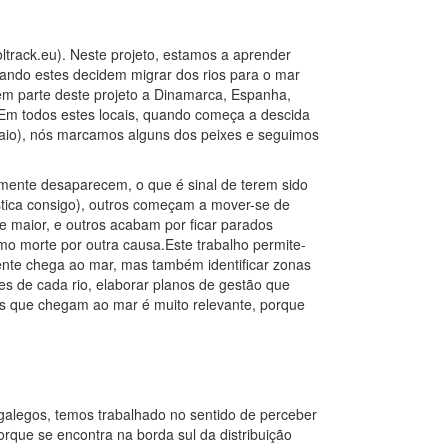
rack.eu). Neste projeto, estamos a aprender
uando estes decidem migrar dos rios para o mar
zem parte deste projeto a Dinamarca, Espanha,
a.Em todos estes locais, quando começa a descida
aio), nós marcamos alguns dos peixes e seguimos
ente desaparecem, o que é sinal de terem sido
tica consigo), outros começam a mover-se de
 maior, e outros acabam por ficar parados
o morte por outra causa.Este trabalho permite-
nte chega ao mar, mas também identificar zonas
es de cada rio, elaborar planos de gestão que
is que chegam ao mar é muito relevante, porque
alegos, temos trabalhado no sentido de perceber
rque se encontra na borda sul da distribuição