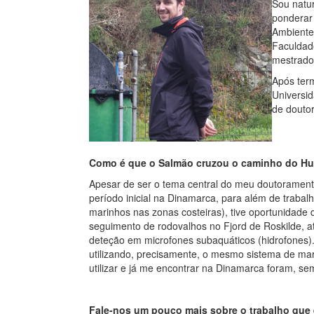
Sou natur
ponderar 
Ambiente 
Faculdade
mestrado 
Após term
Universi
de doutor
Como é que o Salmão cruzou o caminho do H
Apesar de ser o tema central do meu doutorament
período inicial na Dinamarca, para além de trabalh
marinhos nas zonas costeiras), tive oportunidade d
seguimento de rodovalhos no Fjord de Roskilde, a
deteção em microfones subaquáticos (hidrofones)
utilizando, precisamente, o mesmo sistema de marc
utilizar e já me encontrar na Dinamarca foram, se
Fale-nos um pouco mais sobre o trabalho que 