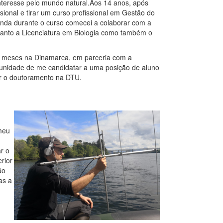
nteresse pelo mundo natural.Aos 14 anos, após
sional e tirar um curso profissional em Gestão do
Ainda durante o curso comecei a colaborar com a
 tanto a Licenciatura em Biologia como também o
eis meses na Dinamarca, em parceria com a
tunidade de me candidatar a uma posição de aluno
er o doutoramento na DTU.
meu
r o
rior
ão
as a