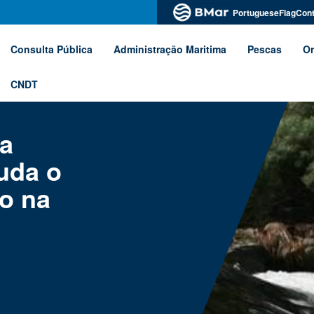
PortugueseFlagCont
Consulta Pública
Administração Maritima
Pescas
Or
CNDT
ta
uda o
co na