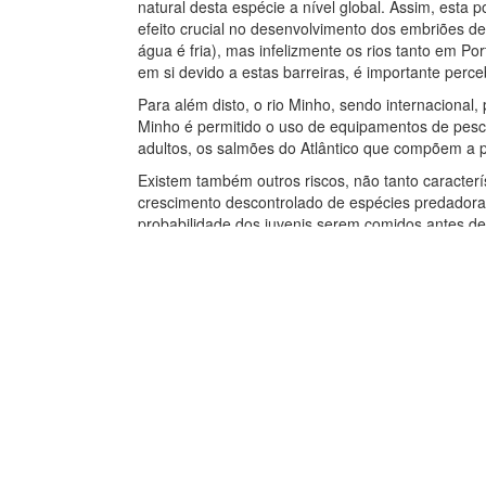
natural desta espécie a nível global. Assim, esta
efeito crucial no desenvolvimento dos embriões d
água é fria), mas infelizmente os rios tanto em P
em si devido a estas barreiras, é importante perc
Para além disto, o rio Minho, sendo internacional,
Minho é permitido o uso de equipamentos de pesca 
adultos, os salmões do Atlântico que compõem a 
Existem também outros riscos, não tanto caracter
crescimento descontrolado de espécies predadora
probabilidade dos juvenis serem comidos antes de
espécie que a outra, e diferentes grupos sociais 
condição de outra.
Onde Estamos
Mapa do Site