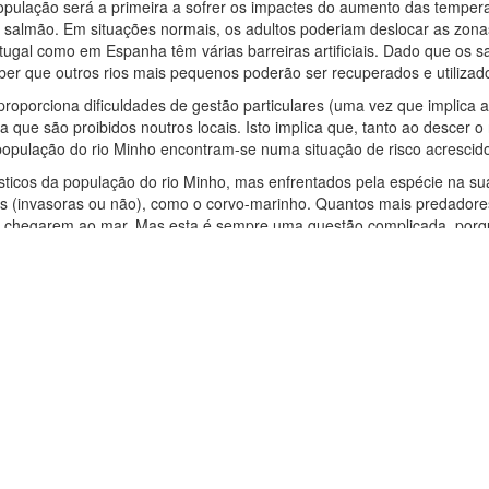
 população será a primeira a sofrer os impactes do aumento das tempe
e salmão. Em situações normais, os adultos poderiam deslocar as zon
ortugal como em Espanha têm várias barreiras artificiais. Dado que os 
eber que outros rios mais pequenos poderão ser recuperados e utiliza
 proporciona dificuldades de gestão particulares (uma vez que implica 
que são proibidos noutros locais. Isto implica que, tanto ao descer o
população do rio Minho encontram-se numa situação de risco acrescid
ísticos da população do rio Minho, mas enfrentados pela espécie na s
s (invasoras ou não), como o corvo-marinho. Quantos mais predadore
 chegarem ao mar. Mas esta é sempre uma questão complicada, porque n
entram facilmente em conflitos difíceis de resolver quando se coloca a
Lig
Avi
Pro