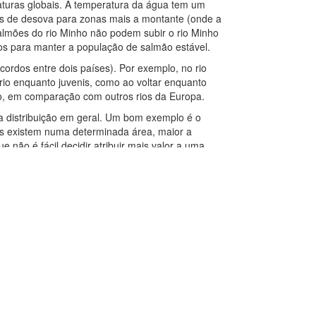
raturas globais. A temperatura da água tem um
as de desova para zonas mais a montante (onde a
salmões do rio Minho não podem subir o rio Minho
dos para manter a população de salmão estável.
acordos entre dois países). Por exemplo, no rio
 rio enquanto juvenis, como ao voltar enquanto
o, em comparação com outros rios da Europa.
ua distribuição em geral. Um bom exemplo é o
s existem numa determinada área, maior a
ão é fácil decidir atribuir mais valor a uma
 questão de regular uma espécie para melhorar a
ações Uteis
sos Legais
teção de Dados