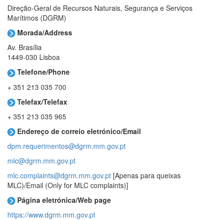
Direção-Geral de Recursos Naturais, Segurança e Serviços
Marítimos (DGRM)
Morada/Address
Av. Brasília
1449-030 Lisboa
Telefone/Phone
+ 351 213 035 700
Telefax/Telefax
+ 351 213 035 965
Endereço de correio eletrónico/Email
dpm.requerimentos@dgrm.mm.gov.pt
mlc@dgrm.mm.gov.pt
mlc.complaints@dgrm.mm.gov.pt
[Apenas para queixas
MLC)/Email (Only for MLC complaints)]
Página eletrónica/Web page
https://www.dgrm.mm.gov.pt