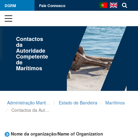
DGRM
Fale Connosco
Contactos
da
Autoridade
Competente
de
Marítimos
Administração Maritima
Estado de Bandeira
Marítimos
Contactos da Autoridade Competente para Maritimos
Nome da organização/Name of Organization