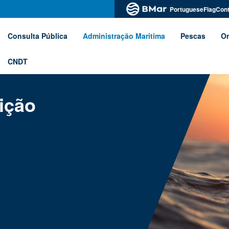
PortugueseFlagCont
Consulta Pública
Administração Maritima
Pescas
Or
CNDT
ição