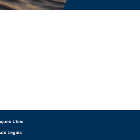
ações Uteis
sos Legais