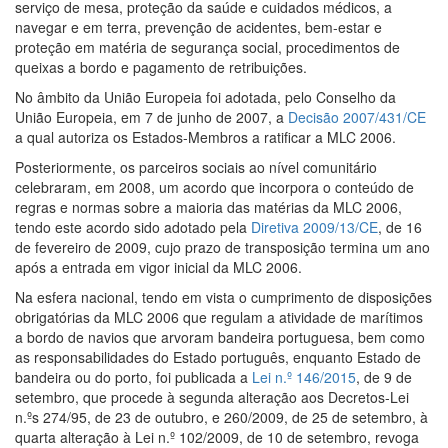
serviço de mesa, proteção da saúde e cuidados médicos, a
navegar e em terra, prevenção de acidentes, bem-estar e
proteção em matéria de segurança social, procedimentos de
queixas a bordo e pagamento de retribuições.
No âmbito da União Europeia foi adotada, pelo Conselho da
União Europeia, em 7 de junho de 2007, a
Decisão 2007/431/CE
a qual autoriza os Estados-Membros a ratificar a MLC 2006.
Posteriormente, os parceiros sociais ao nível comunitário
celebraram, em 2008, um acordo que incorpora o conteúdo de
regras e normas sobre a maioria das matérias da MLC 2006,
tendo este acordo sido adotado pela
Diretiva 2009/13/CE
, de 16
de fevereiro de 2009, cujo prazo de transposição termina um ano
após a entrada em vigor inicial da MLC 2006.
Na esfera nacional, tendo em vista o cumprimento de disposições
obrigatórias da MLC 2006 que regulam a atividade de marítimos
a bordo de navios que arvoram bandeira portuguesa, bem como
as responsabilidades do Estado português, enquanto Estado de
bandeira ou do porto, foi publicada a
Lei n.º 146/2015
, de 9 de
setembro, que procede à segunda alteração aos Decretos-Lei
n.ºs 274/95, de 23 de outubro, e 260/2009, de 25 de setembro, à
quarta alteração à Lei n.º 102/2009, de 10 de setembro, revoga