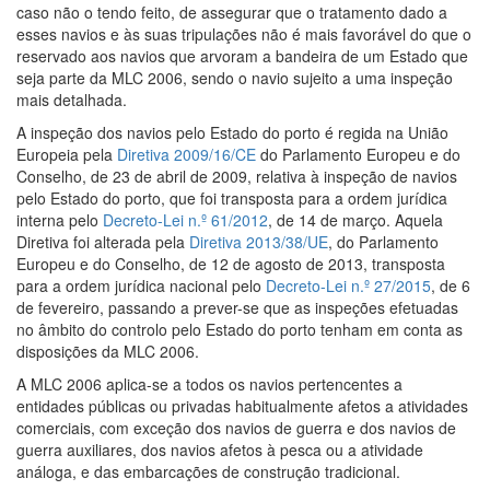
caso não o tendo feito, de assegurar que o tratamento dado a
esses navios e às suas tripulações não é mais favorável do que o
reservado aos navios que arvoram a bandeira de um Estado que
seja parte da MLC 2006, sendo o navio sujeito a uma inspeção
mais detalhada.
A inspeção dos navios pelo Estado do porto é regida na União
Europeia pela
Diretiva 2009/16/CE
do Parlamento Europeu e do
Conselho, de 23 de abril de 2009, relativa à inspeção de navios
pelo Estado do porto, que foi transposta para a ordem jurídica
interna pelo
Decreto-Lei n.º 61/2012
, de 14 de março. Aquela
Diretiva foi alterada pela
Diretiva 2013/38/UE
, do Parlamento
Europeu e do Conselho, de 12 de agosto de 2013, transposta
para a ordem jurídica nacional pelo
Decreto-Lei n.º 27/2015
, de 6
de fevereiro, passando a prever-se que as inspeções efetuadas
no âmbito do controlo pelo Estado do porto tenham em conta as
disposições da MLC 2006.
A MLC 2006 aplica-se a todos os navios pertencentes a
entidades públicas ou privadas habitualmente afetos a atividades
comerciais, com exceção dos navios de guerra e dos navios de
guerra auxiliares, dos navios afetos à pesca ou a atividade
análoga, e das embarcações de construção tradicional.