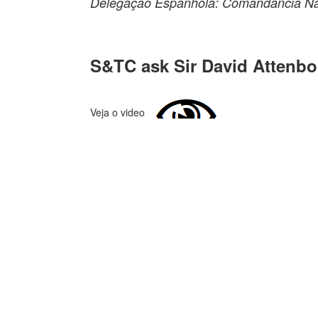
Delegação Espanhola: Comandancia Nav
S&TC ask Sir David Attenbo
Veja o video
Onde Estamos
Mapa do Site
Copyright © 2018 DGRM - Dir