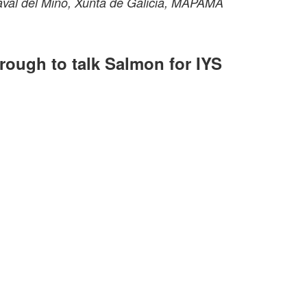
al del Miño, Xunta de Galicia, MAPAMA
rough to talk Salmon for IYS
Lig
Avi
Pro
eção-Geral de Recursos Naturais, Segurança e Serviços Marítimos. T