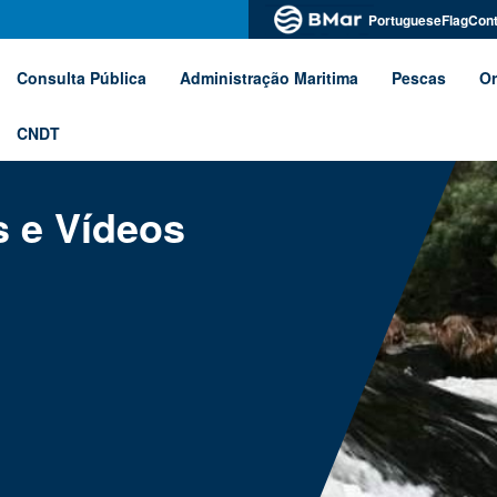
PortugueseFlagCont
Consulta Pública
Administração Maritima
Pescas
Or
CNDT
s e Vídeos