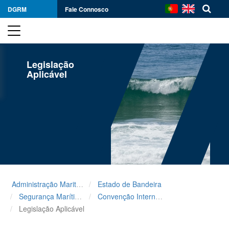
DGRM
Fale Connosco
Legislação
Aplicável
Administração Maritima
Estado de Bandeira
Segurança Marítima
Convenção Internacional para a Salvaguarda da Vida Humana no Mar (SOLAS)
Legislação Aplicável