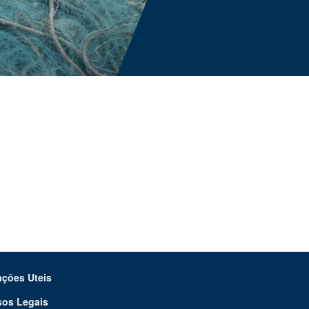
ações Uteis
sos Legais