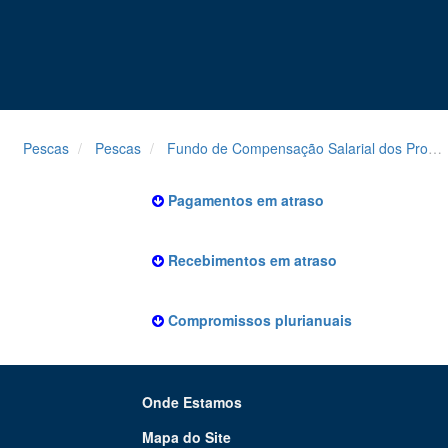
Pescas
Pescas
Fundo de Compensação Salarial dos Profissionais da Pesca (FCSPP)
Pagamentos em atraso
Recebimentos em atraso
Compromissos plurianuais
Onde Estamos
Mapa do Site