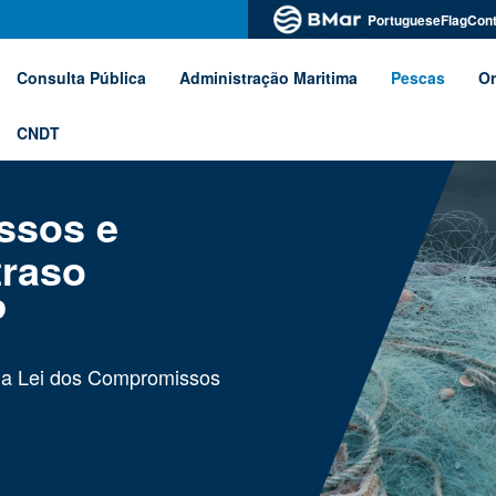
PortugueseFlagCont
Consulta Pública
Administração Maritima
Pescas
Or
CNDT
ssos e
raso
P
 da Lei dos Compromissos