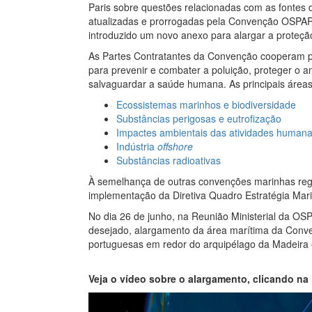
Paris sobre questões relacionadas com as fontes d
atualizadas e prorrogadas pela Convenção OSPAR
introduzido um novo anexo para alargar a proteçã
As Partes Contratantes da Convenção cooperam pa
para prevenir e combater a poluição, proteger o 
salvaguardar a saúde humana. As principais área
Ecossistemas marinhos e biodiversidade
Substâncias perigosas e eutrofização
I
mpactes ambientais das atividades human
Indústria
offshore
Substâncias radioativas
À semelhança de outras convenções marinhas regi
implementação da Diretiva Quadro Estratégia Mari
No dia 26 de junho, na Reunião Ministerial da OS
desejado, alargamento da área marítima da Conve
portuguesas em redor do arquipélago da Madeira 
Veja o vídeo sobre o alargamento, clicando na