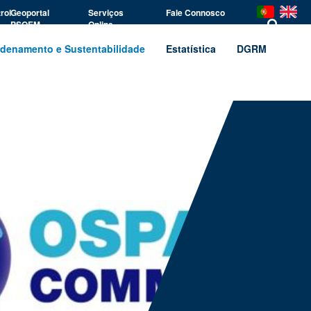
rol
Geoportal
Serviços
Fale Connosco
PSOEM
Online
denamento e Sustentabilidade
Estatística
DGRM