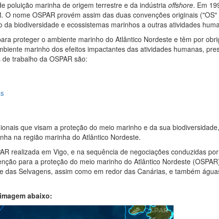
e poluição marinha de origem terrestre e da indústria
offshore
. Em 19
. O nome OSPAR provém assim das duas convenções originais ("OS" d
o da biodiversidade e ecossistemas marinhos a outras atividades hum
ra proteger o ambiente marinho do Atlântico Nordeste e têm por obri
ambiente marinho dos efeitos impactantes das atividades humanas, pre
s de trabalho da OSPAR são:
as
onais que visam a proteção do meio marinho e da sua biodiversidade
nha na região marinha do Atlântico Nordeste.
PAR realizada em Vigo, e na sequência de negociações conduzidas por 
nção para a proteção do meio marinho do Atlântico Nordeste (OSPAR),
e das Selvagens, assim como em redor das Canárias, e também águas 
 imagem abaixo: