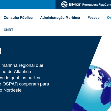
PortugueseFlagCont
Consulta Pública
Administração Maritima
Pescas
Or
CNDT
R
marinha regional que
nho do Atlântico
s do qual, as partes
são OSPAR cooperam para
co Nordeste