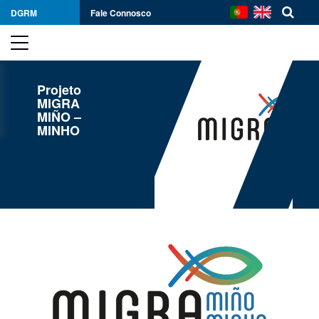
DGRM
Fale Connosco
Projeto
MIGRA
MIÑO –
MINHO