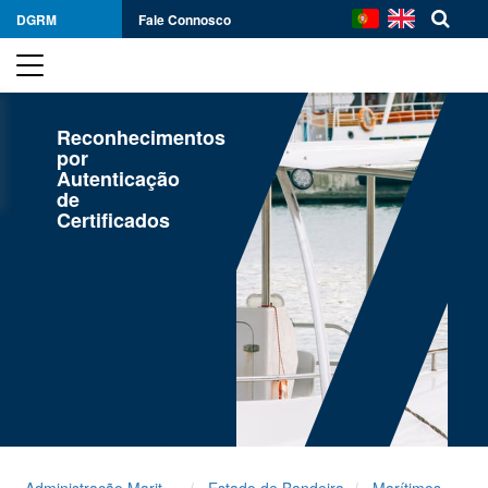
DGRM
Fale Connosco
Reconhecimentos
por
Autenticação
de
Certificados
Administração Maritima
Estado de Bandeira
Marítimos