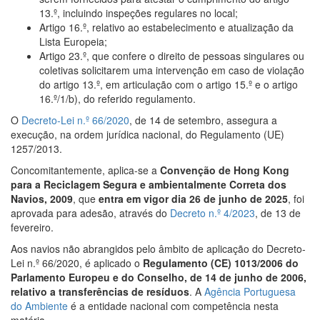
13.º, incluindo inspeções regulares no local;
Artigo 16.º, relativo ao estabelecimento e atualização da
Lista Europeia;
Artigo 23.º, que confere o direito de pessoas singulares ou
coletivas solicitarem uma intervenção em caso de violação
do artigo 13.º, em articulação com o artigo 15.º e o artigo
16.º/1/b), do referido regulamento.
O
Decreto-Lei n.º 66/2020
, de 14 de setembro, assegura a
execução, na ordem jurídica nacional, do Regulamento (UE)
1257/2013.
Concomitantemente, aplica-se a
Convenção de Hong Kong
para a Reciclagem Segura e ambientalmente Correta dos
Navios, 2009
, que
entra
em vigor dia 26 de junho de 2025
, foi
aprovada para adesão, através do
Decreto n.º 4/2023
, de 13 de
fevereiro.
Aos navios não abrangidos pelo âmbito de aplicação do Decreto-
Lei n.º 66/2020, é aplicado o
Regulamento (CE) 1013/2006 do
Parlamento Europeu e do Conselho, de 14 de junho de 2006,
relativo a transferências de resíduos
. A
Agência Portuguesa
do Ambiente
é a entidade nacional com competência nesta
matéria.