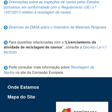
Orientações sobre as inspeções de navios pelos Estados
portuários, em conformidade com o Regulamento (UE) n.º
1257/2013 relativo à reciclagem de navios.
Diretrizes da EMSA sobre o Inventário de Materiais Perigosos
Para questões relacionadas com o
'Licenciamento da
atividade de reciclagem de navios'
, consulte o
Decreto-Lei n.º
66/2020
.
Pode consultar mais informação sobre
Reciclagem de
Navios
no site da Comissão Europeia.
Onde Estamos
Mapa do Site