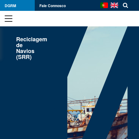
DGRM
Fale Connosco
Reciclagem
de
Navios
(SRR)