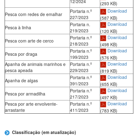
12/2024
(293 KB)
Download
Portaria n.º
Pesca com redes de emalhar
227/2023
(587 KB)
Download
Portaria n.
Pesca à linha
219/2023
(120 KB)
Download
Portaria n.º
Pesca com arte de cerco
218/2023
(498 KB)
Download
Portaria n.º
Pesca por draga
199/2023
(576 KB)
Download
Apanha de animais marinhos e
Portaria n.º
pesca apeada
229/2023
(819 KB)
Download
Portaria n.º
Apanha de algas
391/2023
(655 KB)
Download
Portaria n.º
Pesca por armadilha
217/2023
(497 KB)
Download
Pesca por arte envolvente-
Portaria n.º
arrastante
411/2023
(783 KB)
Classificação (em atualização)