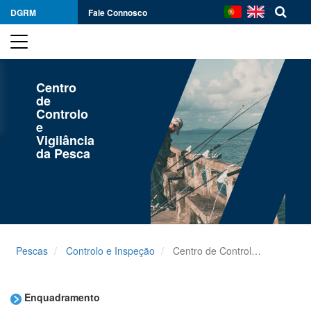
DGRM
Fale Connosco
Centro
de
Controlo
e
Vigilância
da Pesca
Pescas
Controlo e Inspeção
Centro de Controlo e Vigilância da Pesca
Enquadramento