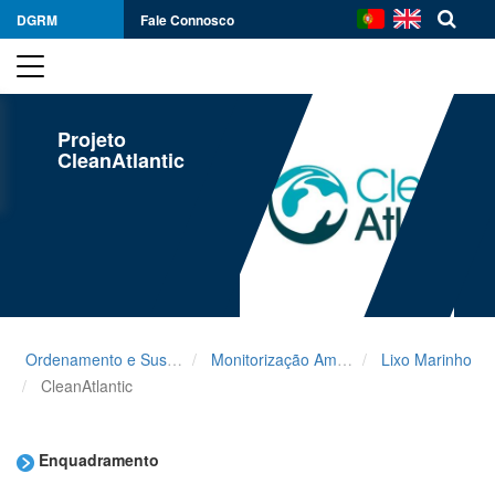
DGRM
Fale Connosco
Projeto
CleanAtlantic
Ordenamento e Sustentabilidade
Monitorização Ambiental
Lixo Marinho
CleanAtlantic
Enquadramento