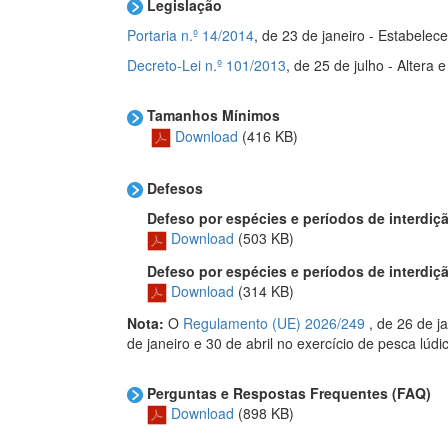
Legislação
Portaria n.º 14/2014
, de 23 de janeiro - Estabelec
Decreto-Lei n.º 101/2013
, de 25 de julho - Altera
Tamanhos Mínimos
Download
(416 KB)
Defesos
Defeso por espécies e períodos de interdição 
Download
(503 KB)
Defeso por espécies e períodos de interdição 
Download
(314 KB)
Nota:
O
Regulamento (UE) 2026/249
, de 26 de j
de janeiro e 30 de abril no exercício de pesca lúd
Perguntas e Respostas Frequentes (FAQ)
Download
(898 KB)