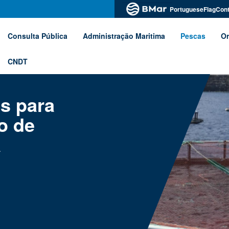
PortugueseFlagCont
Consulta Pública
Administração Maritima
Pescas
Or
CNDT
os para
lo de
a