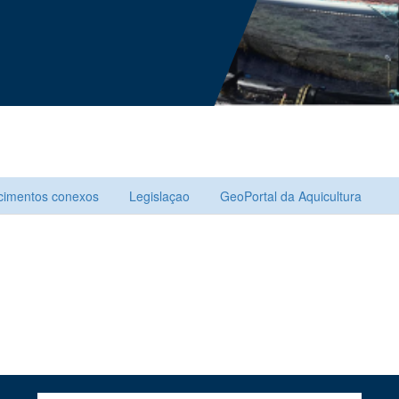
ecimentos conexos
Legislaçao
GeoPortal da Aquicultura