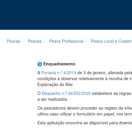
Pescas
Pescas
Pesca Profissional
Pesca Local e Costei
Enquadramento
A
Portaria n.º 4/2019
de 3 de janeiro,
alterada pel
condições a observar relativamente à recolha de i
Exploração do Mar.
O
Despacho n.º 46/DG/2025
estabelece as regras 
a ser realizados.
Os pescadores devem proceder ao registo da info
ultimo caso utilizar o formulário em papel, nos ter
Esta aplicação encontra-se disponível para downl