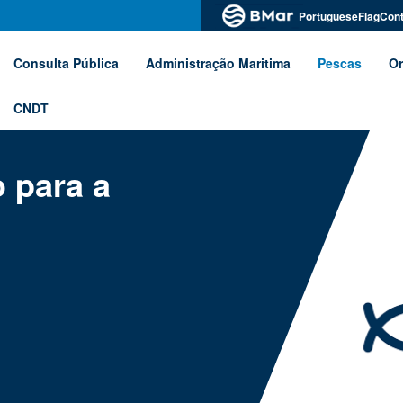
PortugueseFlagCont
Consulta Pública
Administração Maritima
Pescas
Or
CNDT
 para a