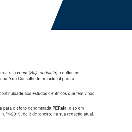
a a raia curva (
Raja undulata)
e define as
zona 9 do Conselho Internacional para a
 continuidade aos estudos científicos que têm vindo
da para o efeito denominada
PERaia
, e só em
 n. º4/2019, de 3 de janeiro, na sua redação atual.