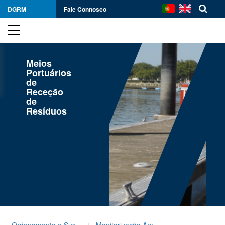
DGRM
Fale Connosco
Meios
Portuários
de
Receção
de
Resíduos
Ordenamento e Sustentabilidade
Monitorização Ambiental