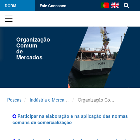
DGRM
Fale Connosco
Organização
Comum
de
Mercados
Pescas
Indústria e Mercados
Organização Comum de Mercados
Participar na elaboração e na aplicação das normas
comuns de comercialização