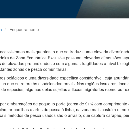
ra
Enquadramento
a ecossistemas mais quentes, o que se traduz numa elevada diversid
deira da Zona Económica Exclusiva possuam elevadas dimensões, ap
 de elevadas profundidades e com algumas fragilidades a nível biológi
stantes zonas de pesca comunitárias.
s pelágicos e uma diversidade específica considerável, cuja abundân
 no que se refere às espécies demersais. Nas regiões insulares, face a
de espécies, algumas delas sujeitas a fluxos migratórios (como por ex
 por embarcações de pequeno porte (cerca de 91% com comprimento de
ho, armadilhas e artes de pesca à linha, na zona mais costeira e, nor
ipais métodos de pesca usados são o arrasto, que captura carapau, pe