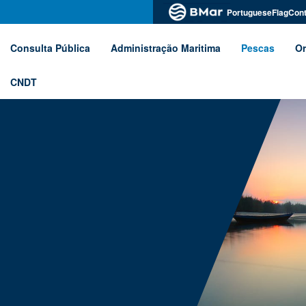
PortugueseFlagCont
Consulta Pública
Administração Maritima
Pescas
Or
CNDT