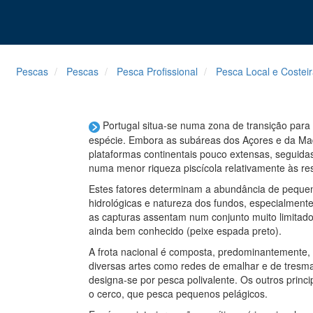
Pescas
Pescas
Pesca Profissional
Pesca Local e Costei
Portugal situa-se numa zona de transição par
espécie. Embora as subáreas dos Açores e da Ma
plataformas continentais pouco extensas, seguidas
numa menor riqueza piscícola relativamente às re
Estes fatores determinam a abundância de pequeno
hidrológicas e natureza dos fundos, especialmente
as capturas assentam num conjunto muito limitado 
ainda bem conhecido (peixe espada preto).
A frota nacional é composta, predominantemente,
diversas artes como redes de emalhar e de tresmal
designa-se por pesca polivalente. Os outros princ
o cerco, que pesca pequenos pelágicos.