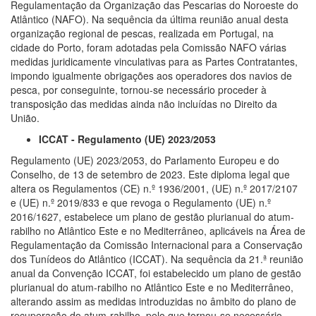
Regulamentação da Organização das Pescarias do Noroeste do
Atlântico (NAFO). Na sequência da última reunião anual desta
organização regional de pescas, realizada em Portugal, na
cidade do Porto, foram adotadas pela Comissão NAFO várias
medidas juridicamente vinculativas para as Partes Contratantes,
impondo igualmente obrigações aos operadores dos navios de
pesca, por conseguinte, tornou-se necessário proceder à
transposição das medidas ainda não incluídas no Direito da
União.
ICCAT - Regulamento (UE) 2023/2053
Regulamento (UE) 2023/2053, do Parlamento Europeu e do
Conselho, de 13 de setembro de 2023. Este diploma legal que
altera os Regulamentos (CE) n.º 1936/2001, (UE) n.º 2017/2107
e (UE) n.º 2019/833 e que revoga o Regulamento (UE) n.º
2016/1627, estabelece um plano de gestão plurianual do atum-
rabilho no Atlântico Este e no Mediterrâneo, aplicáveis na Área de
Regulamentação da Comissão Internacional para a Conservação
dos Tunídeos do Atlântico (ICCAT).
Na sequência da 21.ª reunião
anual da Convenção ICCAT, foi estabelecido um plano de gestão
plurianual do atum-rabilho no Atlântico Este e no Mediterrâneo,
alterando assim as medidas introduzidas no âmbito do plano de
recuperação do atum-rabilho, pelo que tornou-se necessário