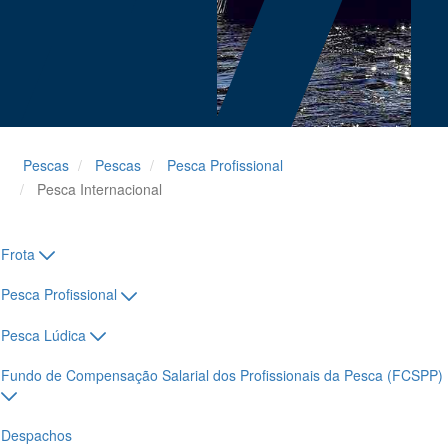
Pescas
Pescas
Pesca Profissional
Pesca Internacional
Frota
Pesca Profissional
Pesca Lúdica
Fundo de Compensação Salarial dos Profissionais da Pesca (FCSPP)
Despachos