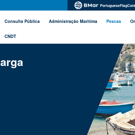
PortugueseFlagCont
Consulta Pública
Administração Maritima
Pescas
Or
CNDT
carga