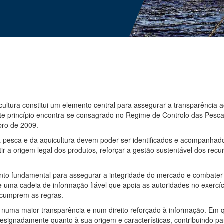
cultura constitui um elemento central para assegurar a transparência
ste princípio encontra-se consagrado no Regime de Controlo das Pes
bro de 2009.
a pesca e da aquicultura devem poder ser identificados e acompanhad
r a origem legal dos produtos, reforçar a gestão sustentável dos rec
ento fundamental para assegurar a integridade do mercado e combater pr
e uma cadeia de informação fiável que apoia as autoridades no exercí
 cumprem as regras.
e numa maior transparência e num direito reforçado à informação. Em 
 designadamente quanto à sua origem e características, contribuindo 