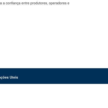
 a confiança entre produtores, operadores e
ações Uteis
sos Legais
teção de Dados