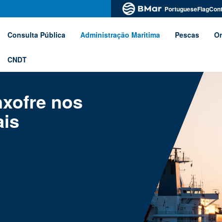
PortugueseFlagCont
Consulta Pública
Administração Maritima
Pescas
Or
CNDT
xofre nos
ais