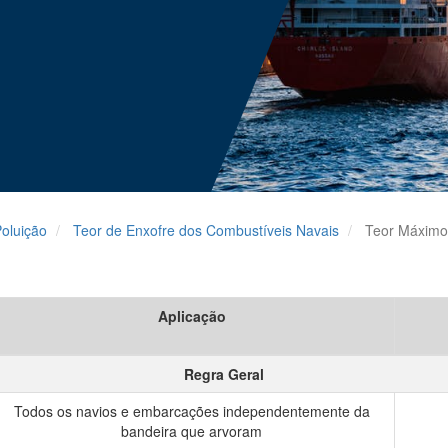
oluição
Teor de Enxofre dos Combustíveis Navais
Teor Máximo de
Aplicação
Regra Geral
Todos os navios e embarcações independentemente da
bandeira que arvoram