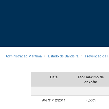
Administração Maritima
Estado de Bandeira
Prevenção da P
Data
Teor máximo de
enxofre
Até 31/12/2011
4,50%