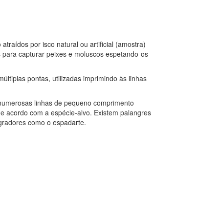
traídos por isco natural ou artificial (amostra)
s para capturar peixes e moluscos espetando-os
últiplas pontas, utilizadas imprimindo às linhas
m numerosas linhas de pequeno comprimento
de acordo com a espécie-alvo. Existem palangres
igradores como o espadarte.