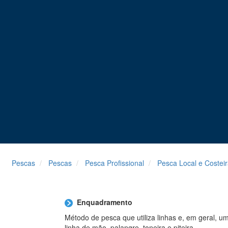
Pescas
Pescas
Pesca Profissional
Pesca Local e Costei
Enquadramento
Método de pesca que utiliza linhas e, em geral, u
linha de mão, palangre, toneira e piteira.