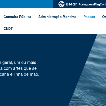
PortugueseFlagCont
Consulta Pública
Administração Maritima
Pescas
Or
CNDT
m geral, um ou mais
ida com artes que se
 cana e linha de mão,