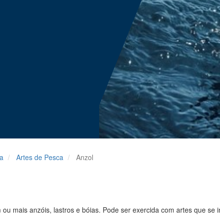
ra
Artes de Pesca
Anzol
m ou mais anzóis, lastros e bóias. Pode ser exercida com artes que se 