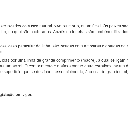
 iscados com isco natural, vivo ou morto, ou artificial. Os peixes são a
nha, no qual são capturados. Anzóis ou toneiras são também utilizado
cos), caso particular de linha, são iscadas com amostras e dotadas de m
s.
ituídas por uma linha de grande comprimento (madre), à qual se liga
pata um anzol. O comprimento e o afastamento entre estralhos variam 
e superfície que se destinam, essencialmente, à pesca de grandes m
gislação em vigor.