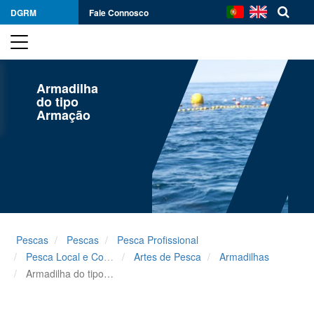
DGRM
Fale Connosco
Armadilha
do tipo
Armação
Pescas
Pescas
Pesca Profissional
Pesca Local e Costeira
Artes de Pesca
Armadilhas
Armadilha do tipo Armação