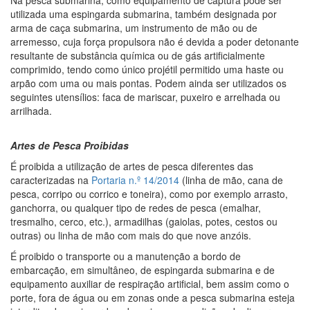
Na pesca submarina, como equipamento de captura pode ser
utilizada uma espingarda submarina, também designada por
arma de caça submarina, um instrumento de mão ou de
arremesso, cuja força propulsora não é devida a poder detonante
resultante de substância química ou de gás artificialmente
comprimido, tendo como único projétil permitido uma haste ou
arpão com uma ou mais pontas. Podem ainda ser utilizados os
seguintes utensílios: faca de mariscar, puxeiro e arrelhada ou
arrilhada.
Artes de Pesca Proibidas
É proibida a utilização de artes de pesca diferentes das
caracterizadas na
Portaria n.º 14/2014
(linha de mão, cana de
pesca, corripo ou corrico e toneira), como por exemplo arrasto,
ganchorra, ou qualquer tipo de redes de pesca (emalhar,
tresmalho, cerco, etc.), armadilhas (gaiolas, potes, cestos ou
outras) ou linha de mão com mais do que nove anzóis.
É proibido o transporte ou a manutenção a bordo de
embarcação, em simultâneo, de espingarda submarina e de
equipamento auxiliar de respiração artificial, bem assim como o
porte, fora de água ou em zonas onde a pesca submarina esteja