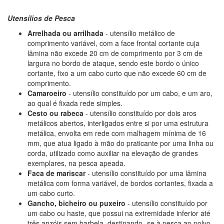
Utensílios de Pesca
Arrelhada ou arrilhada
- utensílio metálico de
comprimento variável, com a face frontal cortante cuja
lâmina não excede 20 cm de comprimento por 3 cm de
largura no bordo de ataque, sendo este bordo o único
cortante, fixo a um cabo curto que não excede 60 cm de
comprimento.
Camaroeiro
- utensílio constituído por um cabo, e um aro,
ao qual é fixada rede simples.
Cesto ou rabeca
- utensílio constituído por dois aros
metálicos abertos, interligados entre si por uma estrutura
metálica, envolta em rede com malhagem mínima de 16
mm, que atua ligado à mão do praticante por uma linha ou
corda, utilizado como auxiliar na elevação de grandes
exemplares, na pesca apeada.
Faca de mariscar
- utensílio constituído por uma lâmina
metálica com forma variável, de bordos cortantes, fixada a
um cabo curto.
Gancho, bicheiro ou puxeiro
- utensílio constituído por
um cabo ou haste, que possui na extremidade inferior até
três anzóis sem barbela, destinando -se à pesca ao polvo,