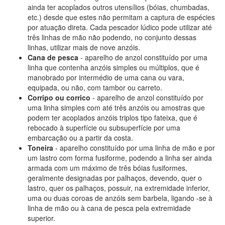
ainda ter acoplados outros utensílios (bóias, chumbadas,
etc.) desde que estes não permitam a captura de espécies
por atuação direta. Cada pescador lúdico pode utilizar até
três linhas de mão não podendo, no conjunto dessas
linhas, utilizar mais de nove anzóis.
Cana de pesca
- aparelho de anzol constituído por uma
linha que contenha anzóis simples ou múltiplos, que é
manobrado por intermédio de uma cana ou vara,
equipada, ou não, com tambor ou carreto.
Corripo ou corrico
- aparelho de anzol constituído por
uma linha simples com até três anzóis ou amostras que
podem ter acoplados anzóis triplos tipo fateixa, que é
rebocado à superfície ou subsuperfície por uma
embarcação ou a partir da costa.
Toneira
- aparelho constituído por uma linha de mão e por
um lastro com forma fusiforme, podendo a linha ser ainda
armada com um máximo de três bóias fusiformes,
geralmente designadas por palhaços, devendo, quer o
lastro, quer os palhaços, possuir, na extremidade inferior,
uma ou duas coroas de anzóis sem barbela, ligando -se à
linha de mão ou à cana de pesca pela extremidade
superior.