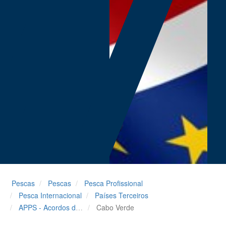
Pescas
Pescas
Pesca Profissional
Pesca Internacional
Países Terceiros
APPS - Acordos de Parceria no Domínio da Pesca Sustentável
Cabo Verde