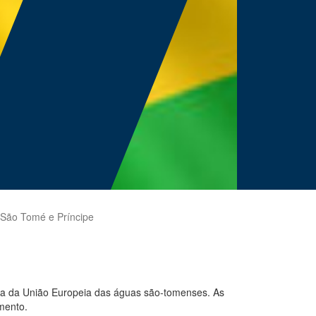
São Tomé e Príncipe
ota da União Europeia das águas são-tomenses. As
mento.