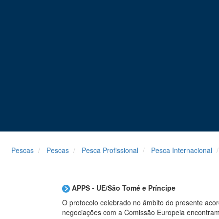
Pescas
Pescas
Pesca Profissional
Pesca Internacional
APPS -
UE/
São Tomé e Príncipe
O protocolo celebrado no âmbito do presente acor
negociações com a Comissão Europeia encontram-