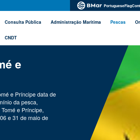
PortugueseFlagCont
Consulta Pública
Administração Maritima
Pescas
Or
CNDT
mé e
mé e Príncipe data de
mínio da pesca,
 Tomé e Príncipe,
006 e 31 de maio de