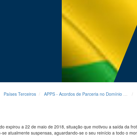
Países Terceiros
APPS - Acordos de Parceria no Domínio da Pesca Sustentável
do expirou a 22 de maio de 2018, situação que motivou a saída da fr
se atualmente suspensas, aguardando-se o seu reinício a todo o mo