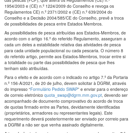
das pescas (PCP), que altera os Regulamentos (CE) n.º
1954/2003 e (CE) n.º 1224/2009 do Conselho e revoga os
Regulamentos CE) n.º 2371/2002 e (CE) n.º 639/2004 do
Conselho e a Decisão 2004/585/CE do Conselho, prevê a troca
de possibilidades de pesca entre Estados Membros.
As possibilidades de pesca atribuídas aos Estados-Membros, de
acordo com o artigo 16.º do referido Regulamento, asseguram a
cada um deles a estabilidade relativa das atividades de pesca
para cada unidade populacional ou cada pescaria. O número 8
do referido artigo, permite aos Estados-Membros, trocar entre si
a totalidade ou parte das possibilidades de pesca que lhes
tenham sido atribuídas.
Para o efeito e de acordo com o indicado no artigo 7.º da Portaria
n.º 156-A/2021, de 20 de julho, devem solicitar à DGRM, através
do impresso “
Formulário Pedido SWAP
” e enviar para o endereço
de correio eletrónico
quota_swap@dgrm.mm.gov.pt
, devendo ser
acompanhado de documento comprovativo do acordo de troca
de quotas firmado entre as Partes, devidamente identificadas
(proprietários, armadores ou representantes legais). Este
requerimento deverá posteriormente ser enviado por correio para
a DGRM a não ser que venha assinado digitalmente.