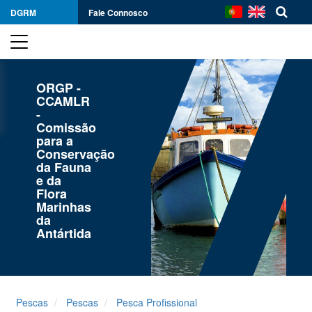
DGRM
Fale Connosco
ORGP -
CCAMLR
-
Comissão
para a
Conservação
da Fauna
e da
Flora
Marinhas
da
Antártida
Pescas
Pescas
Pesca Profissional