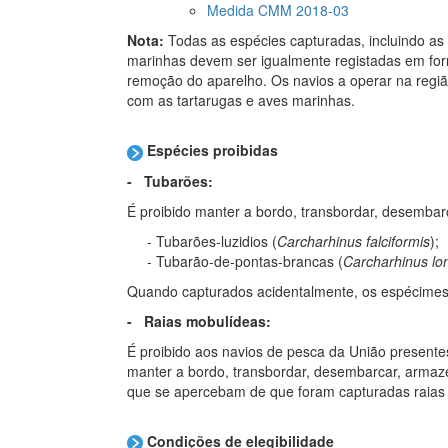
Medida CMM 2018-03
Nota:
Todas as espécies capturadas, incluindo as
marinhas devem ser igualmente registadas em form
remoção do aparelho. Os navios a operar na região
com as tartarugas e aves marinhas.
Espécies proibidas
- Tubarões
:
É proibido manter a bordo, transbordar, desemba
- Tubarões-luzidios (
Carcharhinus falciformis
);
- Tubarão-de-pontas-brancas (
Carcharhinus l
Quando capturados acidentalmente, os espécimes 
- Raias mobulídeas
:
É proibido aos navios de pesca da União presen
manter a bordo, transbordar, desembarcar, armaze
que se apercebam de que foram capturadas raias 
Condições de elegibilidade