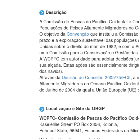
Descrição
A Comissão de Pescas do Pacífico Ocidental e C
Populações de Peixes Altamente Migradores no Oc
O objetivo da
Convenção
que instituiu a Comissão
prazo e a exploração sustentável das populações
Unidas sobre o direito do mar, de 1982, e com o A
uma Comissão para a Conservação e Gestão das P
A WCPFC tem autoridade para adotar decisões jur
sua alçada. Estas ações são essencialmente diri
dos navios).
Através da
Decisão do Conselho 2005/75/EC5
, a
Altamente Migradores no Oceano Pacífico Ocident
de Junho de 2004 da qual a União Europeia (UE) é
Localização e Site da ORGP
WCPFC-
Comissão de Pescas do Pacífico Ocide
Kaselehlie Street PO Box 2356, Kolonia,
Pohnpei State, 96941, Estados Federados da Mic