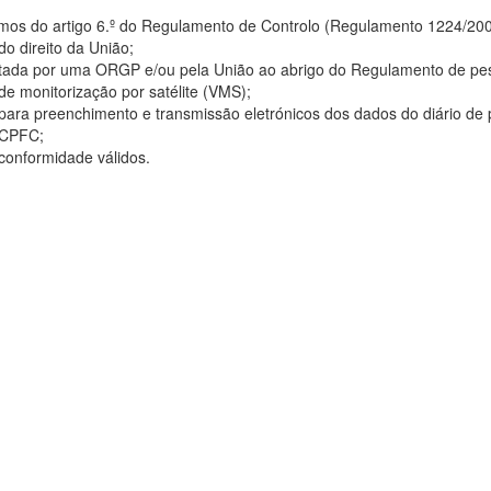
rmos do artigo 6.º do Regulamento de Controlo (Regulamento 1224/200
do direito da União;
otada por uma ORGP e/ou pela União ao abrigo do Regulamento de pe
de monitorização por satélite (VMS);
 para preenchimento e transmissão eletrónicos dos dados do diário de
WCPFC;
 conformidade válidos.
 a colocação de um ALC (Automatic Location Communicators) na emb
automaticamente à posição do navio.
 (UE) do Conselho, que fixa anualmente, em relação a determinadas 
ilidades de pesca aplicáveis nas águas da União e as aplicáveis, par