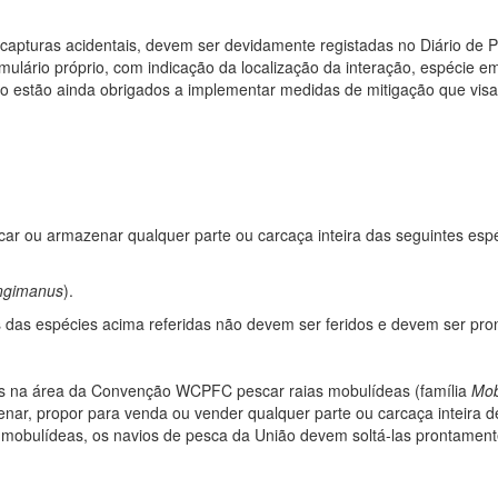
 capturas acidentais, devem ser devidamente registadas no Diário de 
ulário próprio, com indicação da localização da interação, espécie e
 estão ainda obrigados a implementar medidas de mitigação que visam 
rcar ou armazenar qualquer parte ou carcaça inteira das seguintes 
ongimanus
).
das espécies acima referidas não devem ser feridos e devem ser pron
tes na área da Convenção WCPFC pescar raias mobulídeas (família
Mob
nar, propor para venda ou vender qualquer parte ou carcaça inteira 
mobulídeas, os navios de pesca da União devem soltá-las prontamente