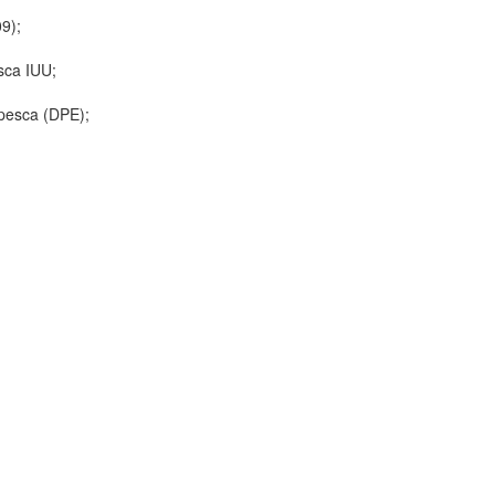
9);
sca IUU;
 pesca (DPE);
arcação, aprovado pelo programa VMS, que
unidades populacionais de peixes e grupos de
a os navios de pesca da União, em certas águas