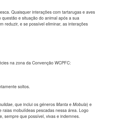
Pesca. Quaisquer interações com tartarugas e aves
m questão e situação do animal após a sua
reduzir, e se possível eliminar, as interações
espécies na zona da Convenção WCPFC:
tamente soltos.
ulidae
, que inclui os géneros
Manta
e
Mobula
) e
de raias mobulídeas pescadas nessa área. Logo
, sempre que possível, vivas e indemnes.