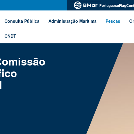
PortugueseFlagCont
Consulta Pública
Administração Maritima
Pescas
Or
CNDT
Comissão
fico
l