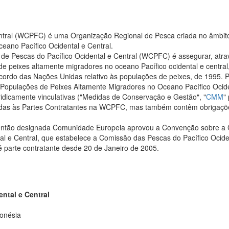
entral (WCPFC) é uma Organização Regional de Pesca criada no âmbi
eano Pacífico Ocidental e Central.
 de Pescas do Pacífico Ocidental e Central (WCPFC) é assegurar, atra
 de peixes altamente migradores no oceano Pacífico ocidental e cent
cordo das Nações Unidas relativo às populações de peixes, de 1995. Pa
opulações de Peixes Altamente Migradores no Oceano Pacífico Ociden
idicamente vinculativas ("Medidas de Conservação e Gestão", "
CMM
"
gidas às Partes Contratantes na WCPFC, mas também contêm obrigaçõe
 então designada Comunidade Europeia aprovou a Convenção sobre a 
al e Central, que estabelece a Comissão das Pescas do Pacífico Ocid
 parte contratante desde 20 de Janeiro de 2005.
ntal e Central
ronésia