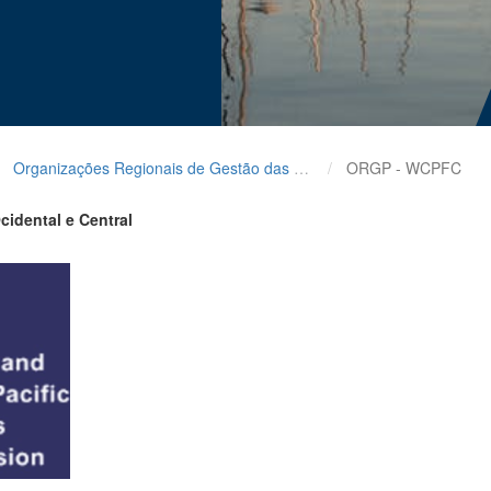
Organizações Regionais de Gestão das Pescas
ORGP - WCPFC
idental e Central