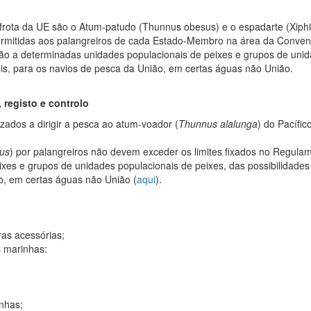
 frota da UE são o Atum-patudo (Thunnus obesus) e o espadarte (Xiphi
 permitidas aos palangreiros de cada Estado-Membro na área da Conv
ão a determinadas unidades populacionais de peixes e grupos de unida
eis, para os navios de pesca da União, em certas águas não União.
 registo e controlo
zados a dirigir a pesca ao atum-voador (
Thunnus alalunga
) do Pacífi
us
) por palangreiros não devem exceder os limites fixados no Regul
xes e grupos de unidades populacionais de peixes, das possibilidades
ão, em certas águas não União (
aqui
).
as acessórias;
s marinhas:
nhas;