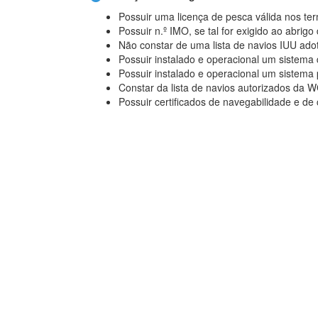
Possuir uma licença de pesca válida nos te
Possuir n.º IMO, se tal for exigido ao abrigo 
Não constar de uma lista de navios IUU ad
Possuir instalado e operacional um sistema 
Possuir instalado e operacional um sistema
Constar da lista de navios autorizados da 
Possuir certificados de navegabilidade e de
Para poder operar na WCPFC é obrigatório
permita ao secretariado da WCPFC aceder 
Legislação
Regulamento (CE) 1224/2009
Regulamento (UE) 2017/2403
REGULAMENTO (CE) Nº 520/2007
Regulamento TAC e QUOTAS
- Regulamento
unidades populacionais de peixes, as possib
não União
Resoluções e recomendações da
WCPFC
Embarque de observadores