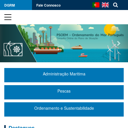
DGRM
Fale Connosco
Previous
Nex
Administração Maritima
Pescas
Ordenamento e Sustentabilidade
Destaques