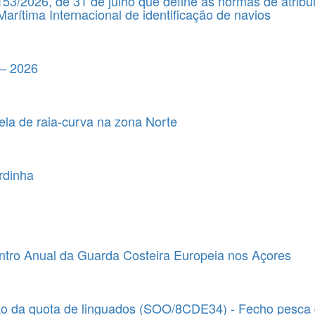
153/2026, de 31 de julho que define as normas de atribu
rítima Internacional de identificação de navios
 – 2026
ela de raia-curva na zona Norte
rdinha
tro Anual da Guarda Costeira Europeia nos Açores
ão da quota de linguados (SOO/8CDE34) - Fecho pesca d